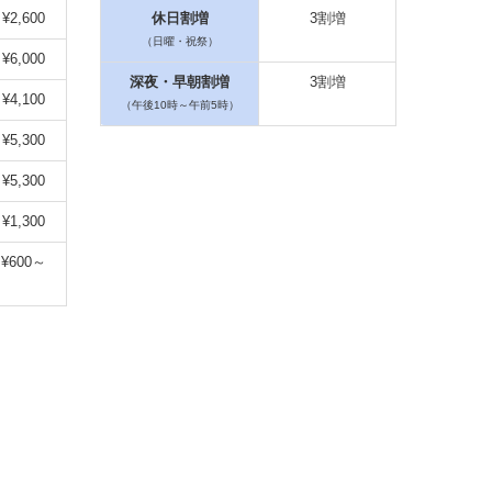
¥2,600
休日割増
3割増
（日曜・祝祭）
¥6,000
深夜・早朝割増
3割増
¥4,100
（午後10時～午前5時）
¥5,300
¥5,300
¥1,300
¥600～