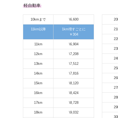
軽自動車
10kmまで
\6,600
20
11km以降
1km増すごとに
21
￥304
22
11km
\6,904
23
12km
\7,208
24
13km
\7,512
25
14km
\7,816
26
15km
\8,120
27
16km
\8,424
28
17km
\8,728
29
18km
\9,032
30