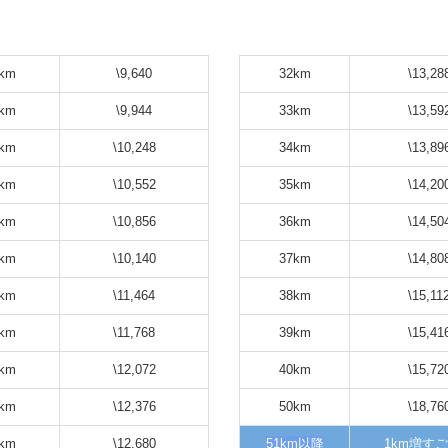
km
\9,640
32km
\13,28
km
\9,944
33km
\13,59
km
\10,248
34km
\13,89
km
\10,552
35km
\14,20
km
\10,856
36km
\14,50
km
\10,140
37km
\14,80
km
\11,464
38km
\15,11
km
\11,768
39km
\15,41
km
\12,072
40km
\15,72
km
\12,376
50km
\18,76
km
\12,680
51km以降
1km増す