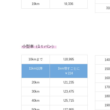
19km
\9,336
31
小型車（1ｔバン）
10kmまで
\18,995
14
11km以降
1km増すごとに
15
￥224
16
20km
\21,235
17
30km
\23,475
18
40km
\25,715
19
50km
\27,955