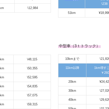
\238
km
\12,984
51km
¥18,99
中型車（3ｔトラック）
10kmまで
\21,82
0km
\48,115
11km以降
1km増す
0km
\50,355
￥26
0km
\52,595
20km
¥24,42
0km
\54,835
30km
\27,02
0km
\57,075
40km
\29,62
0km
\59,315
50km
\32,22