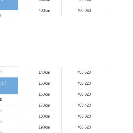
400km
\80,060
8
0
140km
\55,620
ごとに
150km
\58,220
0
160km
\60,820
0
170km
\63,420
0
180km
\66,020
0
190km
\68,620
0