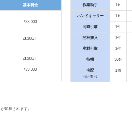
基本料金
作業助手
1ｈ
ハンドキャリー
1ｈ
\33,000
同時引取
1件
開梱搬入
1件
\3,300/ｈ
廃材引取
1件
\3,300/ｈ
待機
30分
\33,000
宅配
1個
(福井市～)
料が加算されます。