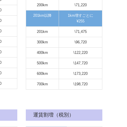
200km
\71,220
0
201km以降
1km増すごとに
0
¥255
0
201km
\71,475
0
300km
\96,720
0
400km
\122,220
0
500km
\147,720
0
600km
\173,220
0
700km
\198,720
運賃割増（税別）