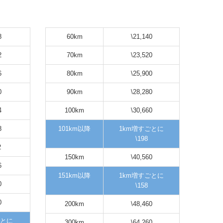
8
60km
\21,140
2
70km
\23,520
6
80km
\25,900
0
90km
\28,280
4
100km
\30,660
8
101km以降
1km増すごとに
\198
2
150km
\40,560
6
151km以降
1km増すごとに
0
\158
0
200km
\48,460
ごとに
300km
\64,260