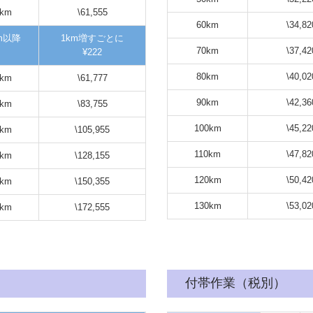
0km
\61,555
60km
\34,82
km以降
1km増すごとに
70km
\37,42
¥222
80km
\40,02
1km
\61,777
90km
\42,36
0km
\83,755
100km
\45,22
0km
\105,955
110km
\47,82
0km
\128,155
120km
\50,42
0km
\150,355
130km
\53,02
0km
\172,555
付帯作業（税別）