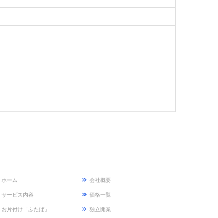
ホーム
会社概要
サービス内容
価格一覧
お片付け「ふたば」
独立開業