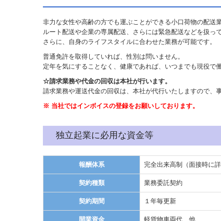
非力な女性や高齢の方でも運ぶことができる小口荷物の配送
ルート配送や企業の専属配送、さらには緊急配送などを扱っ
さらに、自身のライフスタイルに合わせた業務が可能です。
普通免許を取得していれば、性別は問いません。
定年を気にすることなく、健康であれば、いつまでも現役で
☆請求業務や代金の回収は本社が行います。
請求業務や運送代金の回収は、本社が代行いたしますので、
※ 当社ではインボイスの登録をお願いしております。
独立起業に必用な資金等
報酬体系
完全出来高制（面接時に詳
契約種類
業務委託契約
契約期間
１年毎更新
開業資金
軽貨物車両代 他